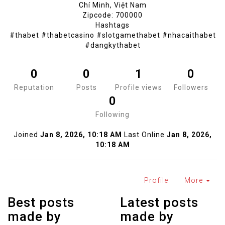
Chí Minh, Việt Nam
Zipcode: 700000
Hashtags
#thabet #thabetcasino #slotgamethabet #nhacaithabet
#dangkythabet
0
0
1
0
Reputation
Posts
Profile views
Followers
0
Following
Joined
Jan 8, 2026, 10:18 AM
Last Online
Jan 8, 2026,
10:18 AM
Profile
More
Best posts
Latest posts
made by
made by