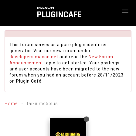
This forum serves as a pure plugin identifier
generator. Visit our new forum under
developers.maxon.net
and read the
New Forum
Announcement
topic to get started. Your postings
and user accounts have been migrated to the new
forum when you had an account before 28/11/2023
on Plugin Café.
Home
taixiumd5plus