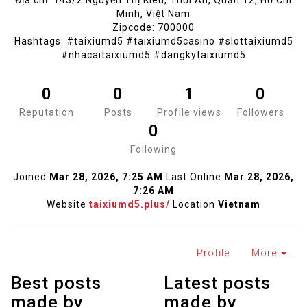
Địa chỉ: 143/2 Nguyễn Thị Kiêu, Thới An, Quận 12, Hồ Chí
Minh, Việt Nam
Zipcode: 700000
Hashtags: #taixiumd5 #taixiumd5casino #slottaixiumd5
#nhacaitaixiumd5 #dangkytaixiumd5
0
0
1
0
Reputation
Posts
Profile views
Followers
0
Following
Joined
Mar 28, 2026, 7:25 AM
Last Online
Mar 28, 2026,
7:26 AM
Website
taixiumd5.plus/
Location
Vietnam
Profile
More
Best posts
Latest posts
made by
made by