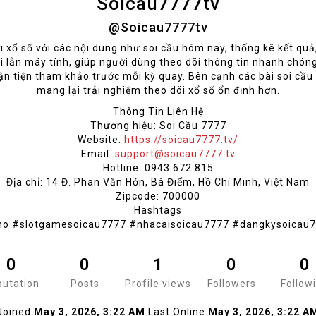
Soicau7777tv
@Soicau7777tv
xổ số với các nội dung như soi cầu hôm nay, thống kê kết quả, 
ại lẫn máy tính, giúp người dùng theo dõi thông tin nhanh chón
uận tiện tham khảo trước mỗi kỳ quay. Bên cạnh các bài soi cầ
mang lại trải nghiệm theo dõi xổ số ổn định hơn.
Thông Tin Liên Hệ
Thương hiệu: Soi Cầu 7777
Website:
https://soicau7777.tv/
Email:
support@soicau7777.tv
Hotline: 0943 672 815
Địa chỉ: 14 Đ. Phan Văn Hớn, Bà Điểm, Hồ Chí Minh, Việt Nam
Zipcode: 700000
Hashtags
no #slotgamesoicau7777 #nhacaisoicau7777 #dangkysoicau7
0
0
1
0
0
utation
Posts
Profile views
Followers
Follow
Joined
May 3, 2026, 3:22 AM
Last Online
May 3, 2026, 3:22 A