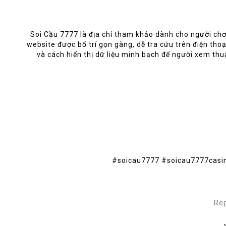
Soi Cầu 7777 là địa chỉ tham khảo dành cho người chơi 
website được bố trí gọn gàng, dễ tra cứu trên điện tho
và cách hiển thị dữ liệu minh bạch để người xem th
#soicau7777 #soicau7777casi
Rep