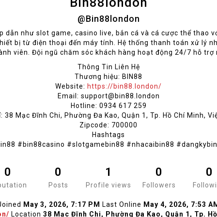
Bin88london
@Bin88london
p dẫn như slot game, casino live, bắn cá và cá cược thể thao với
hiết bị từ điện thoại đến máy tính. Hệ thống thanh toán xử lý 
ành viên. Đội ngũ chăm sóc khách hàng hoạt động 24/7 hỗ trợ n
Thông Tin Liên Hệ
Thương hiệu: BIN88
Website:
https://bin88.london/
Email:
support@bin88.london
Hotline: 0934 617 259
ỉ: 38 Mạc Đĩnh Chi, Phường Đa Kao, Quận 1, Tp. Hồ Chí Minh, V
Zipcode: 700000
Hashtags
in88 #bin88casino #slotgamebin88 #nhacaibin88 #dangkybi
0
0
1
0
0
utation
Posts
Profile views
Followers
Follow
Joined
May 3, 2026, 7:17 PM
Last Online
May 4, 2026, 7:53 A
on/
Location
38 Mạc Đĩnh Chi, Phường Đa Kao, Quận 1, Tp. Hồ